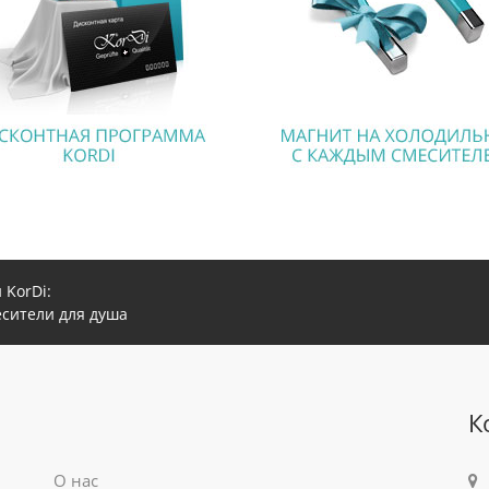
 KorDi:
есители для душа
К
О нас