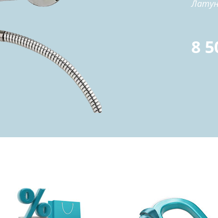
Латун
8 5