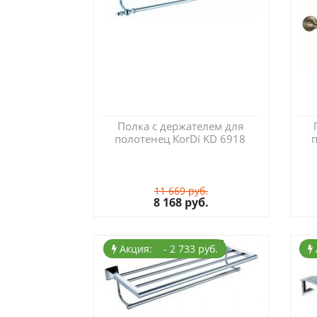
Полка с держателем для
полотенец KorDi KD 6918
п
11 669 руб.
8 168 руб.
Акция: - 2 733 руб.