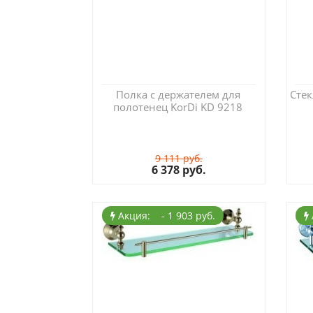
Полка с держателем для
Стек
полотенец KorDi KD 9218
9 111 руб.
6 378 руб.
Акция: - 1 903 руб.