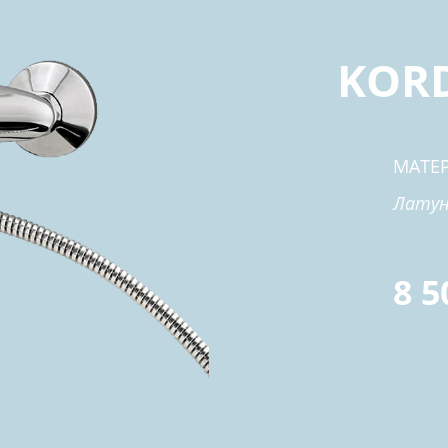
KORD
МАТЕ
Латун
8 5