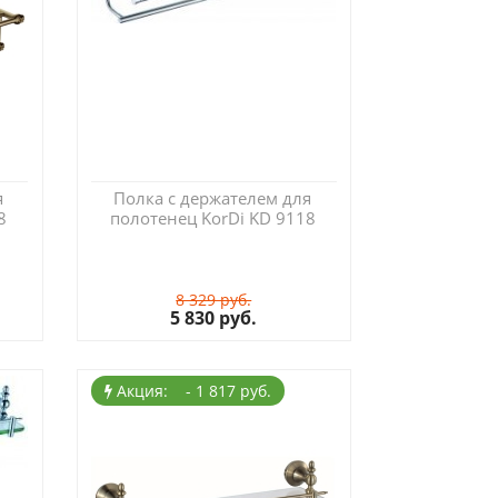
я
Полка с держателем для
8
полотенец KorDi KD 9118
8 329 руб.
5 830 руб.
Акция: - 1 817 руб.