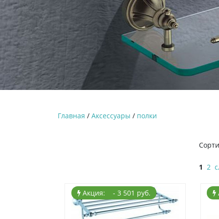
Главная
/
Аксессуары
/
полки
Сорти
1
2
с
Акция: - 3 501 руб.