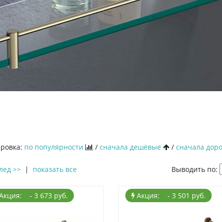
ровка:
по популярности
/
сначала дешёвые
/
сначала дор
лед >>
|
показать все
Выводить по:
Акция: - 3 673 руб.
Акция: - 3 501 руб.