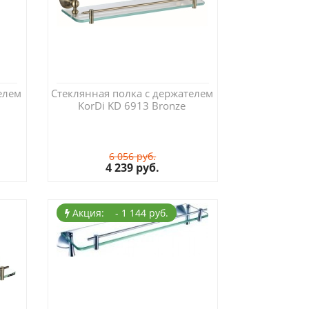
елем
Стеклянная полка с держателем
KorDi KD 6913 Bronze
6 056 руб.
4 239 руб.
Акция: - 1 144 руб.